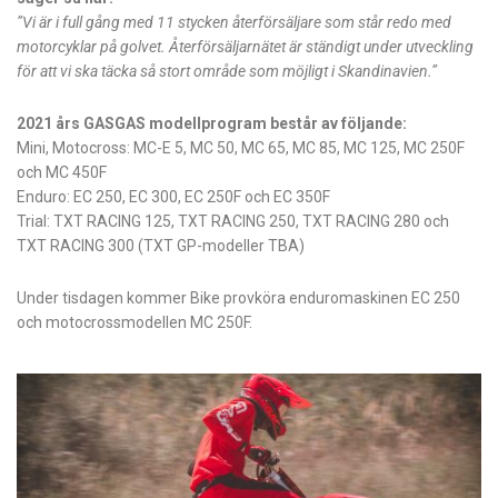
”Vi är i full gång med 11 stycken återförsäljare som står redo med
motorcyklar på golvet. Återförsäljarnätet är ständigt under utveckling
för att vi ska täcka så stort område som möjligt i Skandinavien.”
2021 års GASGAS modellprogram består av följande:
Mini, Motocross: MC-E 5, MC 50, MC 65, MC 85, MC 125, MC 250F
och MC 450F
Enduro: EC 250, EC 300, EC 250F och EC 350F
Trial: TXT RACING 125, TXT RACING 250, TXT RACING 280 och
TXT RACING 300 (TXT GP-modeller TBA)
Under tisdagen kommer Bike provköra enduromaskinen EC 250
och motocrossmodellen MC 250F.