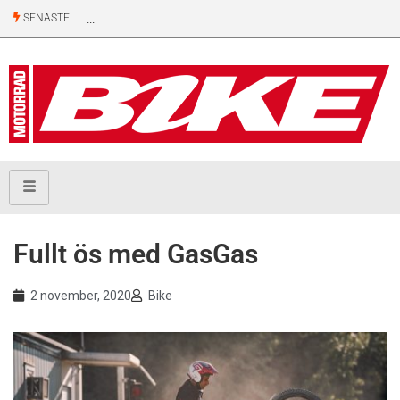
SENASTE
Ny
500-
kubiks
retro
från
Honda
Fullt ös med GasGas
2 november, 2020
Bike