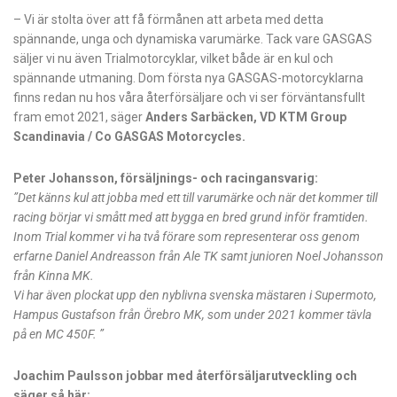
– Vi är stolta över att få förmånen att arbeta med detta
spännande, unga och dynamiska varumärke. Tack vare GASGAS
säljer vi nu även Trialmotorcyklar, vilket både är en kul och
spännande utmaning. Dom första nya GASGAS-motorcyklarna
finns redan nu hos våra återförsäljare och vi ser förväntansfullt
fram emot 2021, säger
Anders Sarbäcken, VD KTM Group
Scandinavia / Co GASGAS Motorcycles.
Peter Johansson, försäljnings- och racingansvarig:
”Det känns kul att jobba med ett till varumärke och när det kommer till
racing börjar vi smått med att bygga en bred grund inför framtiden.
Inom Trial kommer vi ha två förare som representerar oss genom
erfarne Daniel Andreasson från Ale TK samt junioren Noel Johansson
från Kinna MK.
Vi har även plockat upp den nyblivna svenska mästaren i Supermoto,
Hampus Gustafson från Örebro MK, som under 2021 kommer tävla
på en MC 450F. ”
Joachim Paulsson jobbar med återförsäljarutveckling och
säger så här: