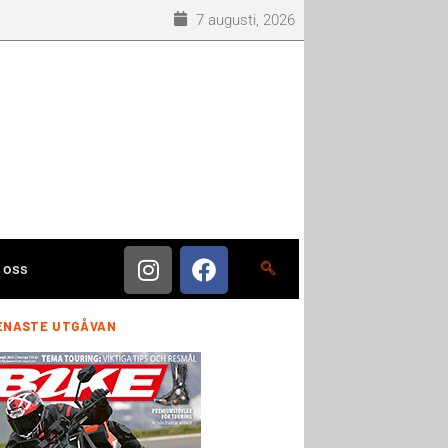
7 augusti, 2026
 oss
ENASTE UTGÅVAN