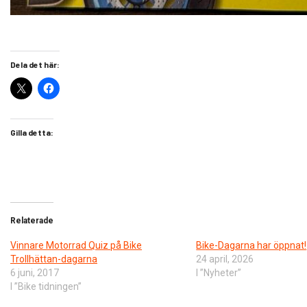
Dela det här:
Gilla detta:
Relaterade
Vinnare Motorrad Quiz på Bike
Bike-Dagarna har öppnat!
Trollhättan-dagarna
24 april, 2026
6 juni, 2017
I ”Nyheter”
I ”Bike tidningen”