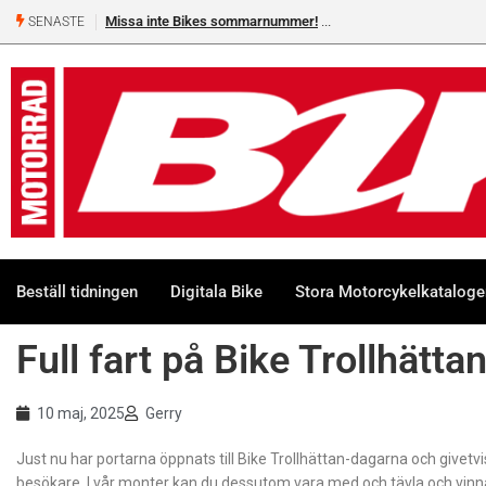
 sommarnummer!
Shelby Turner, klar för GGN
SENASTE
Beställ tidningen
Digitala Bike
Stora Motorcykelkatalog
Full fart på Bike Trollhätt
10 maj, 2025
Gerry
Just nu har portarna öppnats till Bike Trollhättan-dagarna och givetvis
besökare. I vår monter kan du dessutom vara med och tävla och vinna