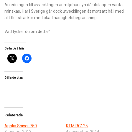
Anledningen till avvecklingen är miljöhänsyn då utsläppen väntas
minskas. Här i Sverige går dock utvecklingen åt motsatt håll med
allt fler sträckor med ökad hastighetsbegränsning.
Vad tycker du om detta?
Dela det här:
Gilla detta:
Relaterade
Aprilia Shiver 750
KTM RC125
8 januari, 2013
4 december, 2014