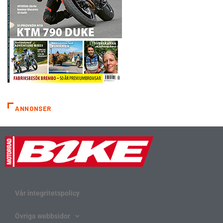
ANNONSER
Vår integritetspolicy
Övriga webbsidor