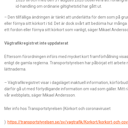
id-handling om ordinarie giltighetstid har gått ut.
– Den tillfälliga ändringen är tänkt att underlätta för dem som på gr
eller förnya sitt körkort i tid. Det är dock svårt att bedöma hur mån
ett fordon eller förnya sitt körkort som vanligt, säger Mikael Anders
Vägtrafikregistret inte uppdaterat
Eftersom förordningen införs med mycket kort framförhållning visas 
enligt de gamla reglerna. Transportstyrelsen har påbörjat ett arbete me
lättnaderna.
– Vägtrafikregistret visar i dagsläget inaktuell information, körförbud
därför gå ut med förtydligande information om vad som gäller. Mitt 
vår webbplats, säger Mikael Andersson.
Mer info hos Transportstyrelsen (Körkort och coronaviruset
):
https://transportstyrelsen.se/sv/vagtrafik/Korkort/korkort-och-cov