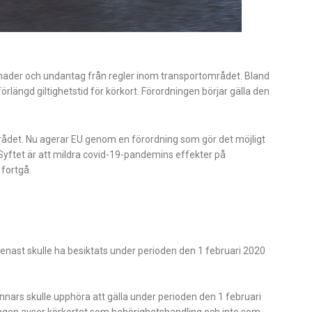
ättnader och undantag från regler inom transportområdet. Bland
förlängd giltighetstid för körkort. Förordningen börjar gälla den
det. Nu agerar EU genom en förordning som gör det möjligt
. Syftet är att mildra covid-19-pandemins effekter på
 fortgå.
enast skulle ha besiktats under perioden den 1 februari 2020
nnars skulle upphöra att gälla under perioden den 1 februari
ingen avser körkortet som behörighetshandling och inte som