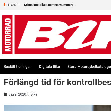
Missa inte Bikes sommarnummer!
Shelby Turner, klar för 
SENASTE
Beställ tidningen
Digitala Bike
Stora Motorcykelkatalog
Förlängd tid för kontrollbe
5 juni, 2020
Bike