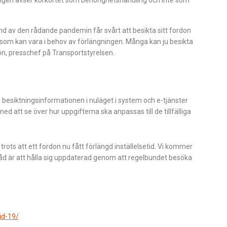
und av den rådande pandemin får svårt att besikta sitt fordon
ga som kan vara i behov av förlängningen. Många kan ju besikta
son, presschef på Transportstyrelsen.
besiktningsinformationen i nuläget i system och e-tjänster
d att se över hur uppgifterna ska anpassas till de tillfälliga
 trots att ett fordon nu fått förlängd inställelsetid. Vi kommer
råd är att hålla sig uppdaterad genom att regelbundet besöka
id-19/