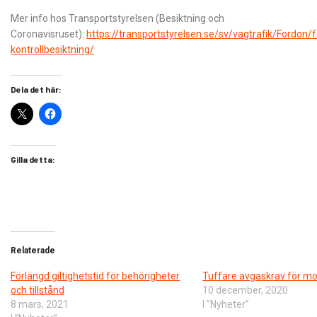
Mer info hos Transportstyrelsen (Besiktning och
Coronavisruset):
https://transportstyrelsen.se/sv/vagtrafik/Fordon/f
kontrollbesiktning/
Dela det här:
Gilla detta:
Relaterade
Förlängd giltighetstid för behörigheter
Tuffare avgaskrav för mo
och tillstånd
10 december, 2020
8 mars, 2021
I ”Nyheter”