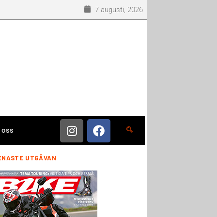
7 augusti, 2026
 oss
ENASTE UTGÅVAN