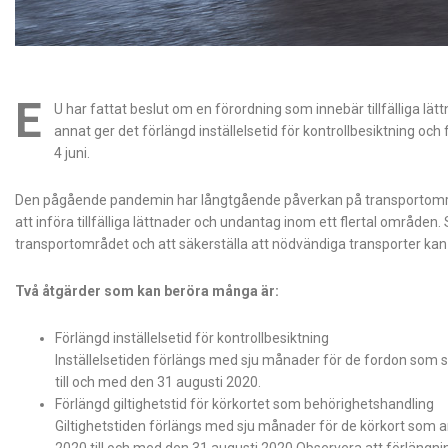
E
U har fattat beslut om en förordning som innebär tillfälliga l
annat ger det förlängd inställelsetid för kontrollbesiktning och 
4 juni.
Den pågående pandemin har långtgående påverkan på transportområ
att införa tillfälliga lättnader och undantag inom ett flertal områden
transportområdet och att säkerställa att nödvändiga transporter kan
Två åtgärder som kan beröra många är:
Förlängd inställelsetid för kontrollbesiktning
Inställelsetiden förlängs med sju månader för de fordon som s
till och med den 31 augusti 2020.
Förlängd giltighetstid för körkortet som behörighetshandling
Giltighetstiden förlängs med sju månader för de körkort som a
2020 till och med den 31 augusti 2020.Observera att förlängn