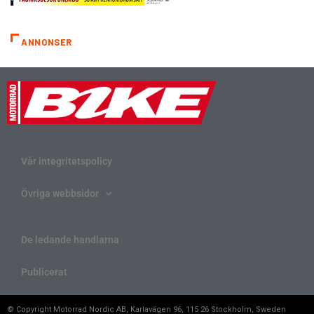
ANNONSER
Vår integritetspolicy
Övriga webbsidor
De ledande handlarna
Publicerat
© Copyright Motorrad Nordic AB, Karlavägen 96, 115 26 Stockholm, Sweden