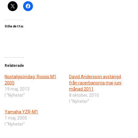
Gilla detta:
Relaterade
Nostalgisöndag: Rossis M1
David Andersson avstängd
2005
från racerbanorna maj-juni
19 maj, 2013
månad 2011
I ”Nyheter”
8 oktober, 2010
I ”Nyheter”
Yamaha YZR-M1
1 maj, 2005
I ”Nyheter”