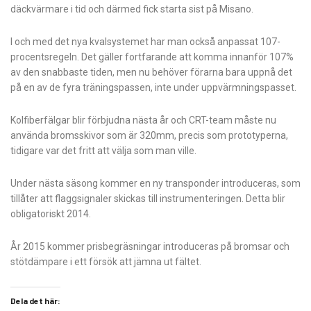
däckvärmare i tid och därmed fick starta sist på Misano.
I och med det nya kvalsystemet har man också anpassat 107-
procentsregeln. Det gäller fortfarande att komma innanför 107%
av den snabbaste tiden, men nu behöver förarna bara uppnå det
på en av de fyra träningspassen, inte under uppvärmningspasset.
Kolfiberfälgar blir förbjudna nästa år och CRT-team måste nu
använda
bromsskivor som är
320mm, precis som prototyperna,
tidigare var det fritt att välja som man ville.
Under nästa säsong kommer en ny transponder introduceras, som
tillåter att flaggsignaler skickas till instrumenteringen. Detta blir
obligatoriskt 2014.
År 2015 kommer prisbegräsningar introduceras på bromsar och
stötdämpare i ett försök att jämna ut fältet.
Dela det här: