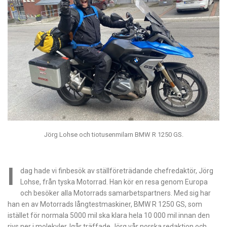
Jörg Lohse och tiotusenmilarn BMW R 1250 GS.
I
dag hade vi finbesök av ställföreträdande chefredaktör, Jörg
Lohse, från tyska Motorrad. Han kör en resa genom Europa
och besöker alla Motorrads samarbetspartners. Med sig har
han en av Motorrads långtestmaskiner, BMW R 1250 GS, som
istället för normala 5000 mil ska klara hela 10 000 mil innan den
rivs ner i molekyler. Igår träffade Jörg vår norska redaktion och