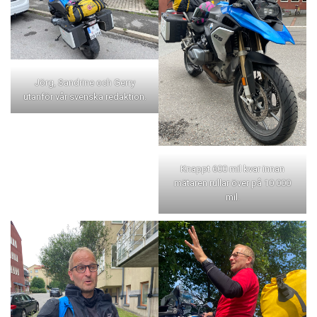
Jörg, Sandrine och Gerry
utanför vår svenska redaktion.
Knappt 600 mil kvar innan
mätaren rullar över på 10 000
mil.