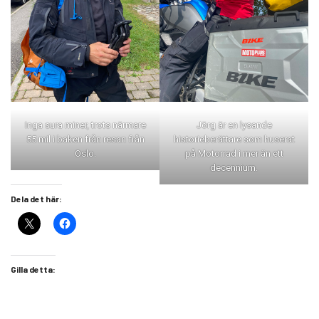
Inga sura miner, trots närmare
Jörg är en lysande
55 mil i baken från resan från
historieberättare som huserat
Oslo.
på Motorrad i mer än ett
decennium.
Dela det här:
Gilla detta: