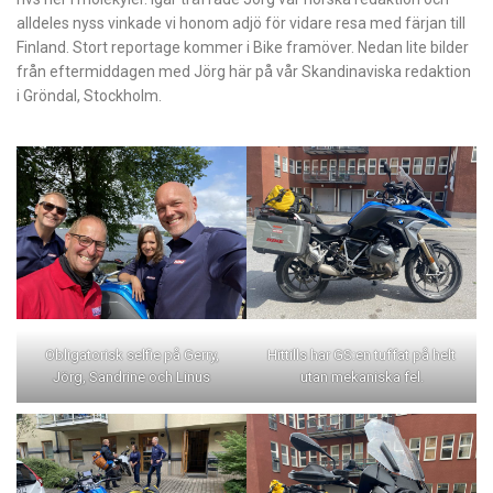
alldeles nyss vinkade vi honom adjö för vidare resa med färjan till
Finland. Stort reportage kommer i Bike framöver. Nedan lite bilder
från eftermiddagen med Jörg här på vår Skandinaviska redaktion
i Gröndal, Stockholm.
Obligatorisk selfie på Gerry,
Hittills har GS:en tuffat på helt
Jörg, Sandrine och Linus
utan mekaniska fel.