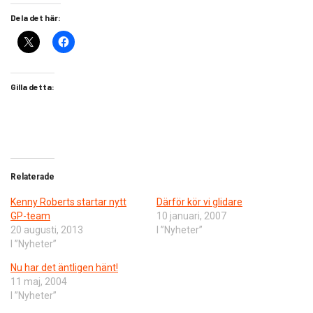
Dela det här:
Gilla detta:
Relaterade
Kenny Roberts startar nytt
Därför kör vi glidare
GP-team
10 januari, 2007
20 augusti, 2013
I ”Nyheter”
I ”Nyheter”
Nu har det äntligen hänt!
11 maj, 2004
I ”Nyheter”