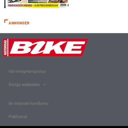
ANNONSER
Vår integritetspolicy
Övriga webbsidor
De ledande handlarna
Publicerat