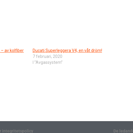
– av kolfiber
Ducati Superleggera V4, en våt dröm!
7 februari, 2020
I ”Avgassystem”
r integritetspolicy
De ledand