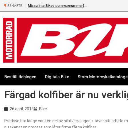
Missa inte Bikes sommarnummer!
SENASTE
Beställ tidningen
Digitala Bike
Stora Motorcykelkatalog
Färgad kolfiber är nu verkl
26 april, 2013
Bike
Prodrive har länge varit en del av bilutvecklingen, utöver sitt arbete
nu skapat en process som låter firma färga kolfiber.