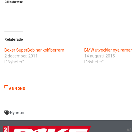
Gilla detta:
Relaterade
Boxer SuperBob har kolfiberram
BMW utvecklar nya ramar 
2 december, 2011
14 augusti, 2015
I ”Nyheter”
I ”Nyheter”
ANNONS
Nyheter
Vå