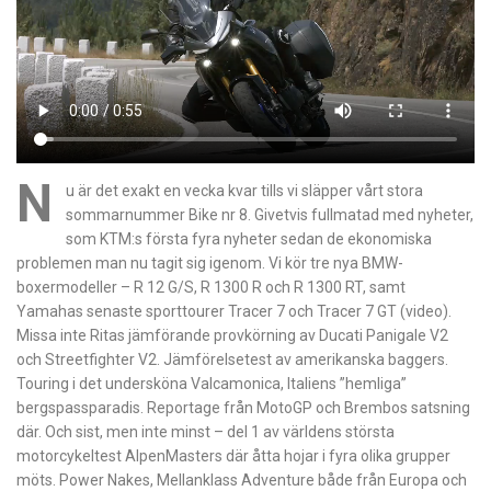
N
u är det exakt en vecka kvar tills vi släpper vårt stora
sommarnummer Bike nr 8. Givetvis fullmatad med nyheter,
som KTM:s första fyra nyheter sedan de ekonomiska
problemen man nu tagit sig igenom. Vi kör tre nya BMW-
boxermodeller – R 12 G/S, R 1300 R och R 1300 RT, samt
Yamahas senaste sporttourer Tracer 7 och Tracer 7 GT (video).
Missa inte Ritas jämförande provkörning av Ducati Panigale V2
och Streetfighter V2. Jämförelsetest av amerikanska baggers.
Touring i det undersköna Valcamonica, Italiens ”hemliga”
bergspassparadis. Reportage från MotoGP och Brembos satsning
där. Och sist, men inte minst – del 1 av världens största
motorcykeltest AlpenMasters där åtta hojar i fyra olika grupper
möts. Power Nakes, Mellanklass Adventure både från Europa och