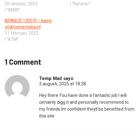
20 oktober, 2023
I ”Nyheter”
I ”BMW”
BRABUS 1300 R – kaxig
vridmomentsbest!
11 februari, 2022
I ”KTM”
1 Comment
Temp Mail
says:
3 augusti, 2025 at 18:28
Hey there You have done a fantastic job I will
certainly digg it and personally recommend to
my friends Im confident theyll be benefited from
this site