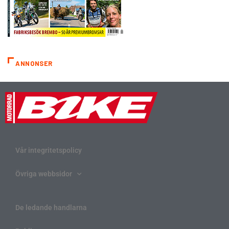
ANNONSER
Vår integritetspolicy
Övriga webbsidor
De ledande handlarna