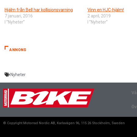
Hjälm från Bell har kollisionsvarning
Vinn en HJC-hjälm!
7 januari, 2016
2 april, 2019
I ”Nyheter”
I ”Nyheter”
ANNONS
Nyheter
Vå
Öv
© Copyright Motorrad Nordic AB, Karlavägen 96, 115 26 Stockholm, Sweden