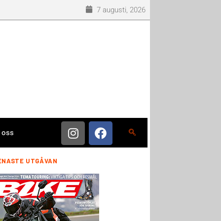
7 augusti, 2026
 oss
ENASTE UTGÅVAN