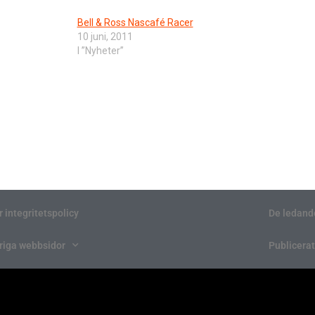
Bell & Ross Nascafé Racer
10 juni, 2011
I ”Nyheter”
r integritetspolicy
De ledand
riga webbsidor
Publicerat