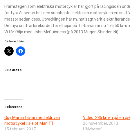
Framstegen som elektriska motorcyklar har gjort på racingsidan un
för fyra år sedan höll den snabbaste elektriska motorcykeln en snitt
massor sedan dess. Utvecklingen har m,inst sagt varit elektrifierand
Det nya snittfartsrekordet för elhojar på TT-banan är nu 176,50 km/h
Vi får följa med John McGuinness (på 2013 Mugen Shinden Ni).
Dela det här:
Gilla detta:
Relaterade
Guy Martin tävlar med eldriven
Video: 285 km/h på en cy
motorcykel i Isle of Man TT
26 november, 2013
15 februari, 2017
I ”Nyheter”