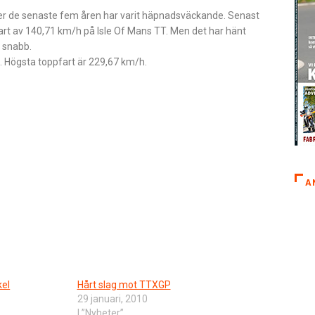
der de senaste fem åren har varit häpnadsväckande. Senast
fart av 140,71 km/h på Isle Of Mans TT. Men det har hänt
e snabb.
. Högsta toppfart är 229,67 km/h.
A
kel
Hårt slag mot TTXGP
29 januari, 2010
I ”Nyheter”