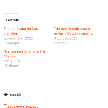
Relaterade
Triumph testar hållbara
Triumph fortsätter som
bränslen
exklusiv Moto2-leverantör
22 december, 2022
9 augusti, 2023
I ”Triumph”
I ”Moto2”
​Nya Triumph Scrambler här
till 2017
4 maj, 2016
I ”Nyheter”
Triumph
SENASTE UTGÅVAN