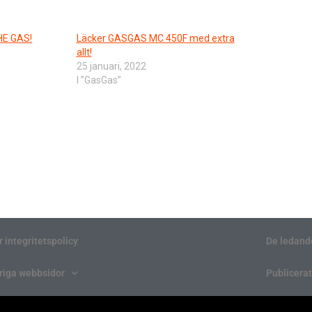
HE GAS!
Läcker GASGAS MC 450F med extra
allt!
25 januari, 2022
I ”GasGas”
r integritetspolicy
De ledand
riga webbsidor
Publicerat