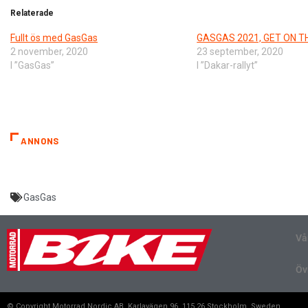
Relaterade
Fullt ös med GasGas
GASGAS 2021, GET ON T
2 november, 2020
23 september, 2020
I ”GasGas”
I ”Dakar-rallyt”
ANNONS
GasGas
Vå
Öv
© Copyright Motorrad Nordic AB, Karlavägen 96, 115 26 Stockholm, Sweden