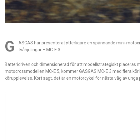
G
ASGAS har presenterat ytterligare en spännande mini-motocro
tvåhjulingar – MC-E 3.
Batteridriven och dimensionerad för att modellstrategiskt placeras m
motocrossmodellen MC-E 5, kommer GASGAS MC-E 3 med flera körläge
körupplevelse. Kort sagt, det är en motorcykel för nästa våg av unga pe