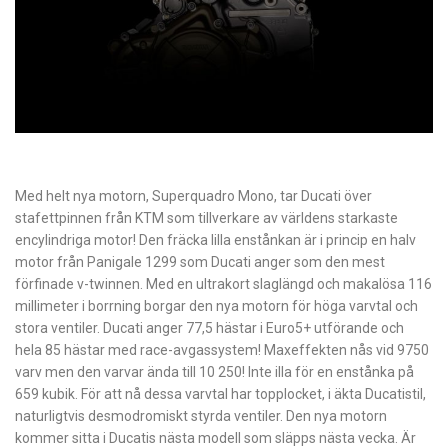
Med helt nya motorn, Superquadro Mono, tar Ducati över
stafettpinnen från KTM som tillverkare av världens starkaste
encylindriga motor! Den fräcka lilla enstånkan är i princip en halv
motor från Panigale 1299 som Ducati anger som den mest
förfinade v-twinnen. Med en ultrakort slaglängd och makalösa 116
millimeter i borrning borgar den nya motorn för höga varvtal och
stora ventiler. Ducati anger 77,5 hästar i Euro5+ utförande och
hela 85 hästar med race-avgassystem! Maxeffekten nås vid 9750
varv men den varvar ända till 10 250! Inte illa för en enstånka på
659 kubik. För att nå dessa varvtal har topplocket, i äkta Ducatistil,
naturligtvis desmodromiskt styrda ventiler. Den nya motorn
kommer sitta i Ducatis nästa modell som släpps nästa vecka. Är