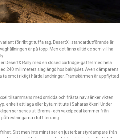
variant för riktigt tuffa tag. DesertX i standardutförande är
 väghållningen är på topp. Men det finns alltid de som vill ha
ly.
örser DesertX Rally med en closed cartridge-gaffel med hela
 med 240 millimeters slaglängd hos bakhjulet. Även dämparens
 ta emot riktigt hårda landningar. Framskärmen är uppflyttad
Excel tillsammans med smidda och frästa nav sänker vikten
yp, enkelt att laga eller byta mitt ute i Saharas öken! Under
rkligen ser seriös ut. Broms- och växelpedal kommer från
 påfrestningarna i tuff terräng.
frihet. Sist men inte minst ser en justerbar styrdämpare från