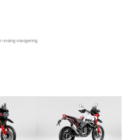
ör-sväng-navigering
m