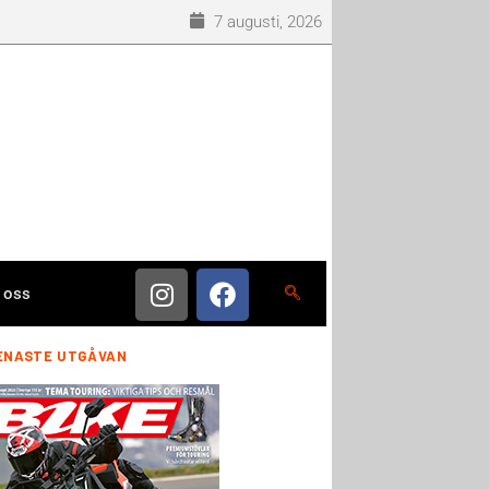
7 augusti, 2026
 oss
ENASTE UTGÅVAN