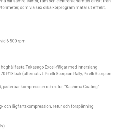
arna blir sämre. Motor, ram och elektronik hämtas direkt från
wtonmeter, som via sex olika körprogram matar ut effekt,
 vid 6 500 rpm
m
och höghållfasta Takasago Excel-fälgar med innerslang
 R18 bak (alternativt: Pirelli Scorpion Rally, Pirelli Scorpion
justerbar kompression och retur, ”Kashima Coating”-
- och lågfartskompression, retur och förspänning
ly)