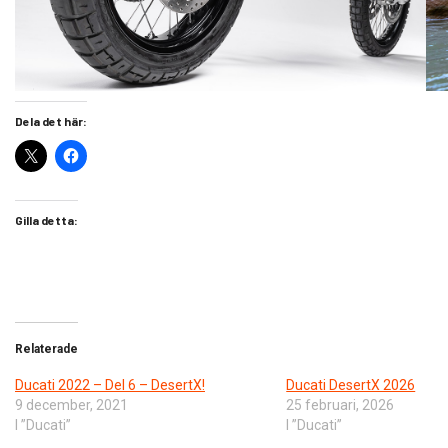
Dela det här:
Gilla detta:
Relaterade
Ducati 2022 – Del 6 – DesertX!
Ducati DesertX 2026
9 december, 2021
25 februari, 2026
I ”Ducati”
I ”Ducati”