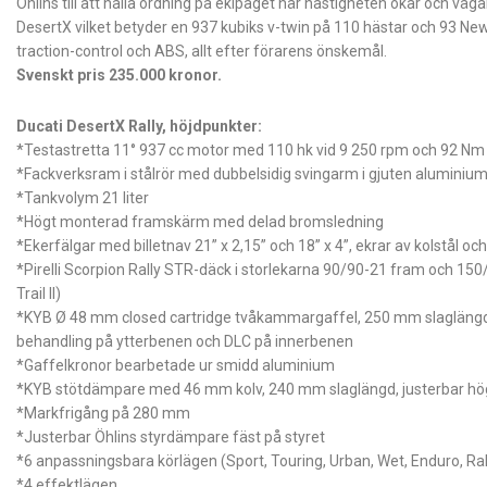
Öhlins till att hålla ordning på ekipaget när hastigheten ökar och väg
DesertX vilket betyder en 937 kubiks v-twin på 110 hästar och 93 Ne
traction-control och ABS, allt efter förarens önskemål.
Svenskt pris 235.000 kronor.
Ducati DesertX Rally, höjdpunkter:
*Testastretta 11° 937 cc motor med 110 hk vid 9 250 rpm och 92 Nm
*Fackverksram i stålrör med dubbelsidig svingarm i gjuten aluminiu
*Tankvolym 21 liter
*Högt monterad framskärm med delad bromsledning
*Ekerfälgar med billetnav 21” x 2,15” och 18” x 4”, ekrar av kolstål 
*Pirelli Scorpion Rally STR-däck i storlekarna 90/90-21 fram och 150/70
Trail II)
*KYB Ø 48 mm closed cartridge tvåkammargaffel, 250 mm slaglängd, 
behandling på ytterbenen och DLC på innerbenen
*Gaffelkronor bearbetade ur smidd aluminium
*KYB stötdämpare med 46 mm kolv, 240 mm slaglängd, justerbar hög
*Markfrigång på 280 mm
*Justerbar Öhlins styrdämpare fäst på styret
*6 anpassningsbara körlägen (Sport, Touring, Urban, Wet, Enduro, Ral
*4 effektlägen