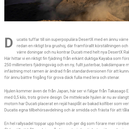
D
ucatis tuffar till sin superpopulära DesertX med en ännu värre 
redan en riktigt bra grushoj, där framförallt körställningen och
värre doningar och nu kontrar Ducati med helt nya DesertX Ral
Här hittar vi en riktigt fin fjädring från erkänt duktiga Kayaba som f
250 millimeters fjädringsväg och en ny, fullt justerbar, bakdämpare
infästning mot ramen är ändrad från standardversionen för att kunna
för ännu bättre frigång för grova däck fulla med lera och stenar.
Hjulen kommer även de från Japan, här ser vi fälgar från Takasago 
med 0,5 kilo, trots grövre design. De mittekrade hjulen är nu av slangt
motorn har Ducati placerat en rejäl hasplåt av bakad kolfiber som ve
Ducatis egna tillbehörsavdelning och är smidda och frästa för att tåla
En hel rallysadel toppar upp hojen och ger dig som förare mer rörelse