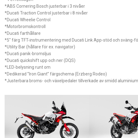
*ABS Cornering Bosch justerbar i 3 nivåer
*Ducati Traction Control justerbar i 8 nivåer
*Ducati Wheelie Control
*Motorbromskontroll
*Ducati farthållare
*5″ färg TFT-instrumentering med Ducati Link App-stöd och sväng-f
*Utility Bar (hållare för ex. navigator)
*Ducati panik-bromsljus
*Ducati quickshift upp och ner (DQS)
*LED-belysning runt om
*Dedikerad ”Iron Giant” färgschema (Erzberg Rodeo)
*Justerbara broms- och växelpedaler tillverkade av smidd aluminiu