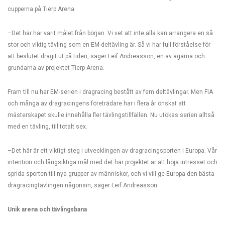
cupperna på Tierp Arena.
–Det här har varit målet från början. Vi vet att inte alla kan arrangera en så
stor och viktig tävling som en EM-deltävling är. Så vi har full förståelse för
att beslutet dragit ut på tiden, säger Leif Andreasson, en av ägarna och
grundarna av projektet Tierp Arena.
Fram till nu har EM-serien i dragracing bestått av fem deltävlingar. Men FIA
och många av dragracingens företrädare har i flera år önskat att
mästerskapet skulle innehålla fler tävlingstillfällen. Nu utökas serien alltså
med en tävling, till totalt sex.
–Det här är ett viktigt steg i utvecklingen av dragracingsporten i Europa. Vår
intention och långsiktiga mål med det här projektet är att höja intresset och
sprida sporten till nya grupper av människor, och vi vill ge Europa den bästa
dragracingtävlingen någonsin, säger Leif Andreasson.
Unik arena och tävlingsbana