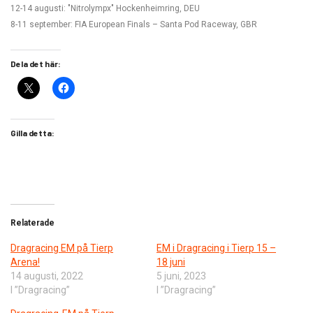
12-14 augusti: "Nitrolympx" Hockenheimring, DEU
8-11 september: FIA European Finals – Santa Pod Raceway, GBR
Dela det här:
Gilla detta:
Relaterade
Dragracing EM på Tierp
EM i Dragracing i Tierp 15 –
Arena!
18 juni
14 augusti, 2022
5 juni, 2023
I ”Dragracing”
I ”Dragracing”