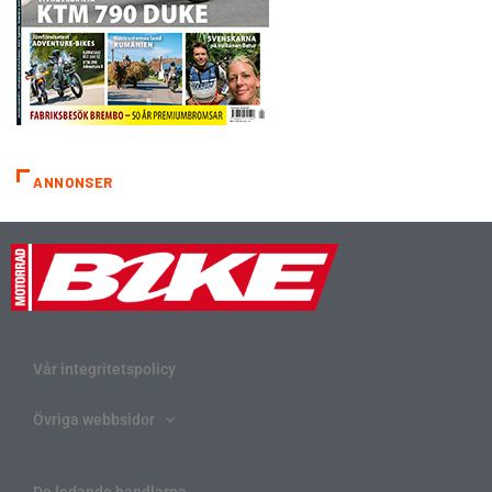
ANNONSER
Vår integritetspolicy
Övriga webbsidor