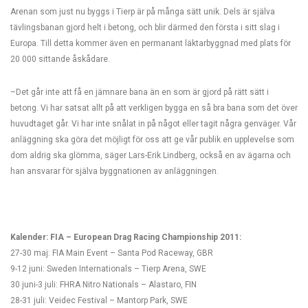
Arenan som just nu byggs i Tierp är på många sätt unik. Dels är själva
tävlingsbanan gjord helt i betong, och blir därmed den första i sitt slag i
Europa. Till detta kommer även en permanant läktarbyggnad med plats för
20 000 sittande åskådare.
–Det går inte att få en jämnare bana än en som är gjord på rätt sätt i
betong. Vi har satsat allt på att verkligen bygga en så bra bana som det över
huvudtaget går. Vi har inte snålat in på något eller tagit några genväger. Vår
anläggning ska göra det möjligt för oss att ge vår publik en upplevelse som
dom aldrig ska glömma, säger Lars-Erik Lindberg, också en av ägarna och
han ansvarar för själva byggnationen av anläggningen.
Kalender: FIA – European Drag Racing Championship 2011:
27-30 maj: FIA Main Event – Santa Pod Raceway, GBR
9-12 juni: Sweden Internationals – Tierp Arena, SWE
30 juni-3 juli: FHRA Nitro Nationals – Alastaro, FIN
28-31 juli: Veidec Festival – Mantorp Park, SWE