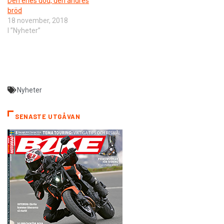
Den enes död, den andres
bröd
18 november, 2018
I ”Nyheter”
Nyheter
SENASTE UTGÅVAN