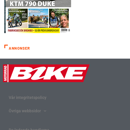
ANNONSER
Vår integritetspolicy
Övriga webbsidor