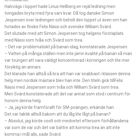
Halvvägs i loppet hade Linus Hellberg en rejäl ledning men
tvingades bryta med fyra varv kvar. Då tog danske Simon
Jespersen över ledningen och behöll den loppet ut även om han
hotades av finske Felix Nässi och svenske William Svärd.
Det slutade med att Simon Jespersen tog helgens förstaplats
med Nässi som tvåa och Svärd som trea.
– Det var problematiskt på banan idag, konstaterade Jespersen.
– Vatten på många ställen men inte jämn kvalité på banan så man
var tvungen att vara väldigt koncentrerad i körningen och lite mer
försiktig än annars.
Det klarade han alltså så bra att han var snabbast i klassen denna
helg men nordisk mästare blev han inte. Den titeln gick tillFelix
Nässi med Jespersen som tvåa och William Svärd som trea.
Men Svärd konstaterade att det var annat som stod i centrum för
honom denna helg.
– Ja, jag körde framförallt för SM-poängen, erkände han.
Det var taktik alltså bakom att du låg lite lågt på banan?
– Absolut, jag körde coolt och medvetet eftersom förhållandena
var som de var och det var bättre att komma trea än att inte
komma i mål alls, sade Svärd.