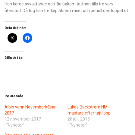
Han körde avvaktande och låg bakom tättrion tills tre varv
återstod. Då tog han tredjeplatsen i racet och behöll den loppet ut.
Dela det här:
Gilla detta:
Relaterade
Albin vann Novemberkåsan
Lukas Bäckström NM-
2017
mästare efter tajt lopp
12 november, 2017
26 juli, 2015
I ”Nyheter”
I ”Nyheter”