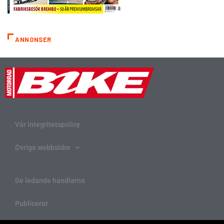
ANNONSER
Vår integritetspolicy
Övriga webbsidor
De ledande handlarna
Publicerat