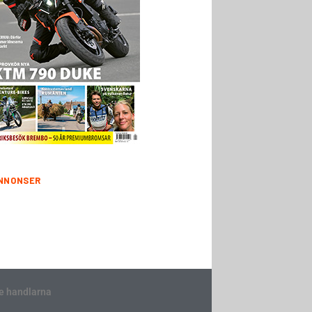
NNONSER
e handlarna