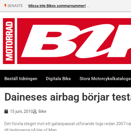
Missa inte Bikes sommarnummer!
SENASTE
Beställ tidningen
Digitala Bike
Stora Motorcykelkatalog
Daineses airbag börjar test
15 juni, 2010
Bike
Det första steget mot ett gatanpassat utförande togs redan 2007 n
till tävlingarna på Isle of Man.