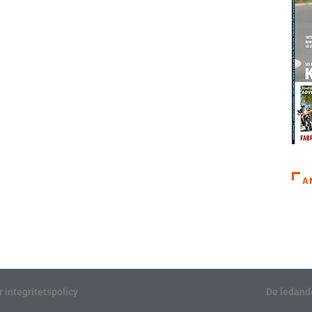
A
r integritetspolicy
De ledand