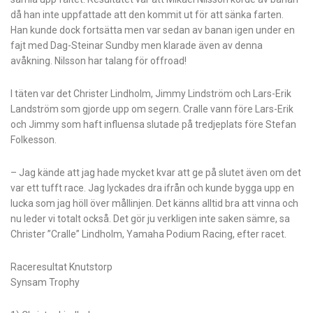
då han inte uppfattade att den kommit ut för att sänka farten.
Han kunde dock fortsätta men var sedan av banan igen under en
fajt med Dag-Steinar Sundby men klarade även av denna
avåkning. Nilsson har talang för offroad!
I täten var det Christer Lindholm, Jimmy Lindström och Lars-Erik
Landström som gjorde upp om segern. Cralle vann före Lars-Erik
och Jimmy som haft influensa slutade på tredjeplats före Stefan
Folkesson.
– Jag kände att jag hade mycket kvar att ge på slutet även om det
var ett tufft race. Jag lyckades dra ifrån och kunde bygga upp en
lucka som jag höll över mållinjen. Det känns alltid bra att vinna och
nu leder vi totalt också. Det gör ju verkligen inte saken sämre, sa
Christer ”Cralle” Lindholm, Yamaha Podium Racing, efter racet.
Raceresultat Knutstorp
Synsam Trophy