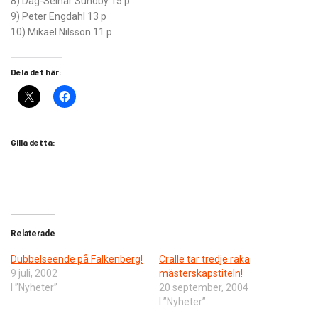
8) Dag-Seinar Sundby 15 p
9) Peter Engdahl 13 p
10) Mikael Nilsson 11 p
Dela det här:
Gilla detta:
Relaterade
Dubbelseende på Falkenberg!
Cralle tar tredje raka
9 juli, 2002
mästerskapstiteln!
I ”Nyheter”
20 september, 2004
I ”Nyheter”