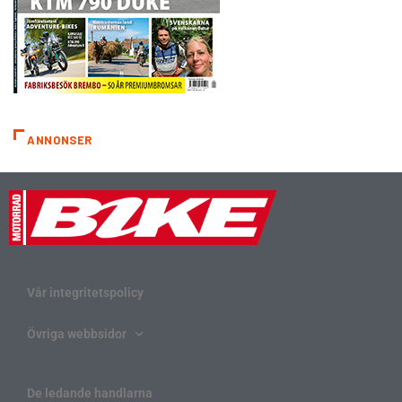
ANNONSER
Vår integritetspolicy
Övriga webbsidor
De ledande handlarna