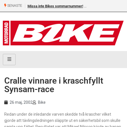
SENASTE
Missa inte Bikes sommarnummer!
Cralle vinnare i kraschfyllt
Synsam-race
26 maj, 2002
Bike
Redan under de inledande varven skedde två krascher vilket
gjorde att tävlingsledningen släppte ut en säkerhetsbil som skulle
samla upp fältet. Resultatet var att Mikael Nilsson körde av banan