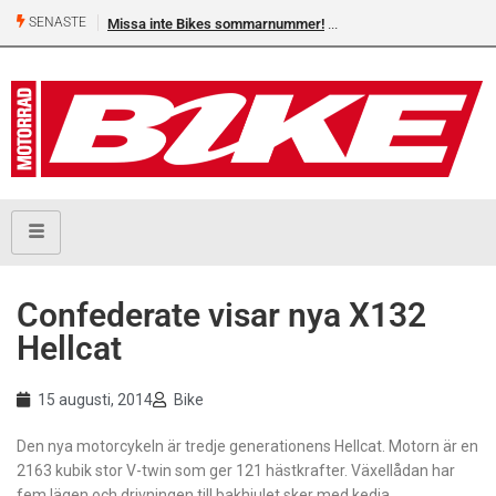
SENASTE
Missa inte Bikes sommarnummer!
Confederate visar nya X132
Hellcat
15 augusti, 2014
Bike
Den nya motorcykeln är tredje generationens Hellcat. Motorn är en
2163 kubik stor V-twin som ger 121 hästkrafter. Växellådan har
fem lägen och drivningen till bakhjulet sker med kedja.