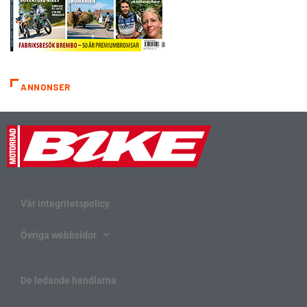
ANNONSER
Vår integritetspolicy
Övriga webbsidor
De ledande handlarna