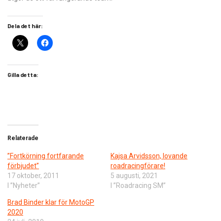
Dela det här:
Gilla detta:
Relaterade
”Fortkörning fortfarande
Kajsa Arvidsson, lovande
förbjudet”
roadracingförare!
17 oktober, 2011
5 augusti, 2021
I ”Nyheter”
I ”Roadracing SM”
Brad Binder klar för MotoGP
2020