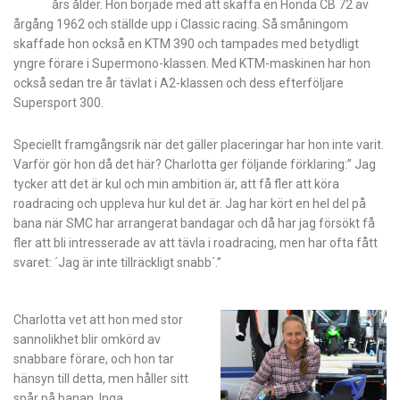
års ålder. Hon började med att skaffa en Honda CB 72 av
årgång 1962 och ställde upp i Classic racing. Så småningom
skaffade hon också en KTM 390 och tampades med betydligt
yngre förare i Supermono-klassen. Med KTM-maskinen har hon
också sedan tre år tävlat i A2-klassen och dess efterföljare
Supersport 300.
Speciellt framgångsrik när det gäller placeringar har hon inte varit.
Varför gör hon då det här? Charlotta ger följande förklaring:” Jag
tycker att det är kul och min ambition är, att få fler att köra
roadracing och uppleva hur kul det är. Jag har kört en hel del på
bana när SMC har arrangerat bandagar och då har jag försökt få
fler att bli intresserade av att tävla i roadracing, men har ofta fått
svaret: ´Jag är inte tillräckligt snabb´.”
Charlotta vet att hon med stor
sannolikhet blir omkörd av
snabbare förare, och hon tar
hänsyn till detta, men håller sitt
spår på banan. Inga