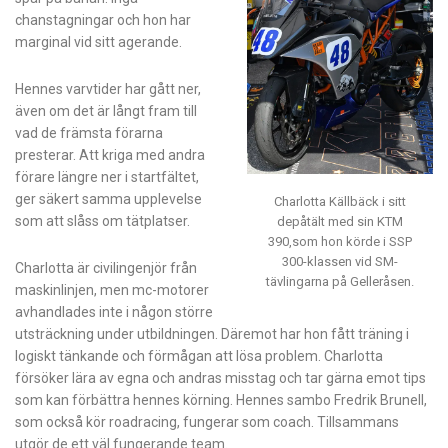
chanstagningar och hon har
marginal vid sitt agerande.
Hennes varvtider har gått ner,
även om det är långt fram till
vad de främsta förarna
presterar. Att kriga med andra
förare längre ner i startfältet,
ger säkert samma upplevelse
Charlotta Källbäck i sitt
som att slåss om tätplatser.
depåtält med sin KTM
390,som hon körde i SSP
300-klassen vid SM-
Charlotta är civilingenjör från
tävlingarna på Gelleråsen.
maskinlinjen, men mc-motorer
avhandlades inte i någon större
utsträckning under utbildningen. Däremot har hon fått träning i
logiskt tänkande och förmågan att lösa problem. Charlotta
försöker lära av egna och andras misstag och tar gärna emot tips
som kan förbättra hennes körning. Hennes sambo Fredrik Brunell,
som också kör roadracing, fungerar som coach. Tillsammans
utgör de ett väl fungerande team.