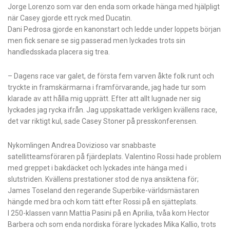
Jorge Lorenzo som var den enda som orkade hänga med hjälpligt
när Casey gjorde ett ryck med Ducatin.
Dani Pedrosa gjorde en kanonstart och ledde under loppets början
men fick senare se sig passerad men lyckades trots sin
handledsskada placera sig trea.
– Dagens race var galet, de första fem varven åkte folk runt och
tryckte in framskärmarna i framförvarande, jag hade tur som
klarade av att hålla mig upprätt. Efter att allt lugnade ner sig
lyckades jag rycka ifrån. Jag uppskattade verkligen kvällens race,
det var riktigt kul, sade Casey Stoner på presskonferensen.
Nykomlingen Andrea Dovizioso var snabbaste
satellitteamsföraren på fjärdeplats. Valentino Rossi hade problem
med greppet i bakdäcket och lyckades inte hänga med i
slutstriden. Kvällens prestationer stod de nya ansiktena för;
James Toseland den regerande Superbike-världsmästaren
hängde med bra och kom tätt efter Rossi på en sjätteplats.
I 250-klassen vann Mattia Pasini på en Aprilia, tvåa kom Hector
Barbera och som enda nordiska förare lyckades Mika Kallio, trots