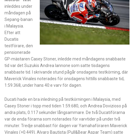
inleddes under
måndagen på
Sepang-banan
i Malaysia.
Efter att
Ducatis
testförare, den
pensionerade
GP-mästaren Casey Stoner, inledde med måndagens snabbaste
tid var det Suzukis Andrea Iannone som satte tisdagens
snabbaste tid. I skrivande stund pågår onsdagens testkörning, där
Maverick Vinales noterades för onsdagens hittills snabbaste tid,
1:59.368, under hans 40:e varv för dagen.
Ducati hade en bra inledning på testkörningen i Malaysia, med
Casey Stoner i topp med tiden 1:59.680, och Andrea Dovizioso på
andra plats, 0.117 sekunder långsammare. De två Ducatiförarna
var de enda förarna som noterades för varvtider på under två
minuter. Tredje snabbast för dagen var Yamahaföraren Maverick
Vinales (+0.449). Alvaro Bautista (Pull&Bear Aspar Team) satte