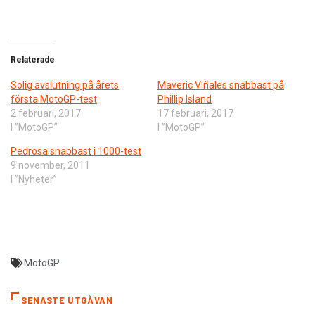
Relaterade
Solig avslutning på årets
Maveric Viñales snabbast på
första MotoGP-test
Phillip Island
2 februari, 2017
17 februari, 2017
I ”MotoGP”
I ”MotoGP”
Pedrosa snabbast i 1000-test
9 november, 2011
I ”Nyheter”
MotoGP
SENASTE UTGÅVAN