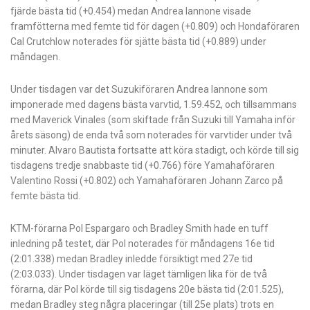
fjärde bästa tid (+0.454) medan Andrea Iannone visade
framfötterna med femte tid för dagen (+0.809) och Hondaföraren
Cal Crutchlow noterades för sjätte bästa tid (+0.889) under
måndagen.
Under tisdagen var det Suzukiföraren Andrea Iannone som
imponerade med dagens bästa varvtid, 1.59.452, och tillsammans
med Maverick Vinales (som skiftade från Suzuki till Yamaha inför
årets säsong) de enda två som noterades för varvtider under två
minuter. Alvaro Bautista fortsatte att köra stadigt, och körde till sig
tisdagens tredje snabbaste tid (+0.766) före Yamahaföraren
Valentino Rossi (+0.802) och Yamahaföraren Johann Zarco på
femte bästa tid.
KTM-förarna Pol Espargaro och Bradley Smith hade en tuff
inledning på testet, där Pol noterades för måndagens 16e tid
(2:01.338) medan Bradley inledde försiktigt med 27e tid
(2:03.033). Under tisdagen var läget tämligen lika för de två
förarna, där Pol körde till sig tisdagens 20e bästa tid (2:01.525),
medan Bradley steg några placeringar (till 25e plats) trots en