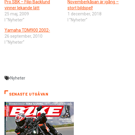
Pro SBK – Filip Backlund
Novemberkåsan är igång –
vinner lekande lätt
stort bildspel!
25 maj, 2009
1 december, 2018
I ”Nyheter”
I ”Nyheter”
Yamaha TDM900 2002-
26 september, 2010
I ”Nyheter”
Nyheter
SENASTE UTGÅVAN