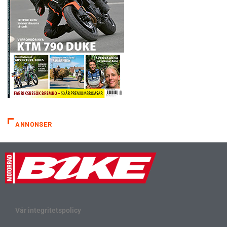
ANNONSER
Vår integritetspolicy