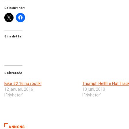
Dela det här:
Gilla detta:
Relaterade
Bike #2.16 nu i butik!
Triumph Hellfire Flat Trac
12 januari, 2016
10 juni, 2010
I ”Nyheter”
I ”Nyheter”
ANNONS