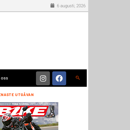
6 augusti, 2026
 oss
ENASTE UTGÅVAN