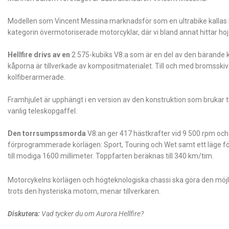
Modellen som Vincent Messina marknadsför som en ultrabike kallas Hell
kategorin övermotoriserade motorcyklar, där vi bland annat hittar h
Hellfire drivs av en
2 575-kubiks V8:a som är en del av den bärande ko
kåporna är tillverkade av kompositmaterialet. Till och med bromsski
kolfiberarmerade.
Framhjulet är upphängt i en version av den konstruktion som brukar t
vanlig teleskopgaffel.
Den torrsumpssmorda
V8:an ger 417 hästkrafter vid 9 500 rpm och
förprogrammerade körlägen: Sport, Touring och Wet samt ett läge för e
till modiga 1600 millimeter. Toppfarten beräknas till 340 km/tim.
Motorcykelns körlägen och högteknologiska chassi ska göra den möjlig
trots den hysteriska motorn, menar tillverkaren.
Diskutera:
Vad tycker du om Aurora Hellfire?