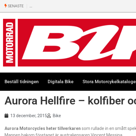
SENASTE
Beställ tidningen
Digitala Bike
Stora Motorcykelkatalog
Aurora Hellfire – kolfiber 
13 december, 2015
Bike
Aurora Motorcycles heter tillverkaren
som rullade in en smått spe
Mannen bakom företaget är australiensaren Vincent Messina.