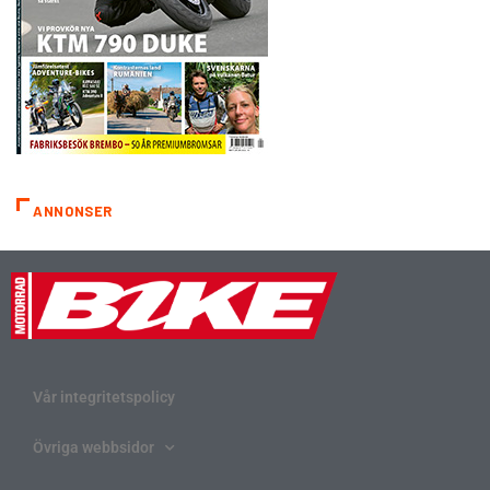
ANNONSER
Vår integritetspolicy
Övriga webbsidor