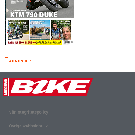
ANNONSER
Vår integritetspolicy
Övriga webbsidor