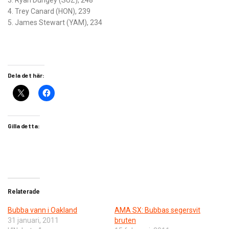
3. Ryan Dungey (SUZ), 248
4. Trey Canard (HON), 239
5. James Stewart (YAM), 234
Dela det här:
Gilla detta:
Relaterade
Bubba vann i Oakland
AMA SX: Bubbas segersvit
31 januari, 2011
bruten