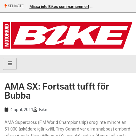
SENASTE
Missa inte Bikes sommarnummer!
AMA SX: Fortsatt tufft för
Bubba
4 april, 2011
Bike
AMA Supercross (FIM World Championship) drog inte mindre än
51 000 åskådare igår kväll. Trey Canard var allra snabbast ombord
på sin Honda. Ryan Villopoto (Kawasaki) gick i mål som tvåa och