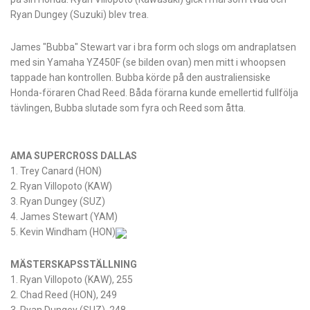
Ryan Dungey (Suzuki) blev trea.
James "Bubba" Stewart var i bra form och slogs om andraplatsen
med sin Yamaha YZ450F (se bilden ovan) men mitt i whoopsen
tappade han kontrollen. Bubba körde på den australiensiske
Honda-föraren Chad Reed. Båda förarna kunde emellertid fullfölja
tävlingen, Bubba slutade som fyra och Reed som åtta.
AMA SUPERCROSS DALLAS
1. Trey Canard (HON)
2. Ryan Villopoto (KAW)
3. Ryan Dungey (SUZ)
4. James Stewart (YAM)
5. Kevin Windham (HON)
MÄSTERSKAPSSTÄLLNING
1. Ryan Villopoto (KAW), 255
2. Chad Reed (HON), 249