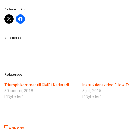
Dela det här:
Gilla detta:
Relaterade
Triumph kommer till GMC i Karlstad!
Instruktionsvideo: ”How To
30 januari, 2018
8 juli, 2015
I ”Nyheter”
I ”Nyheter”
ANNONS