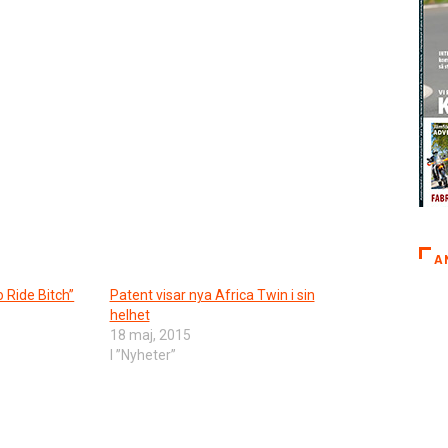
A
 Ride Bitch”
Patent visar nya Africa Twin i sin
helhet
18 maj, 2015
I ”Nyheter”