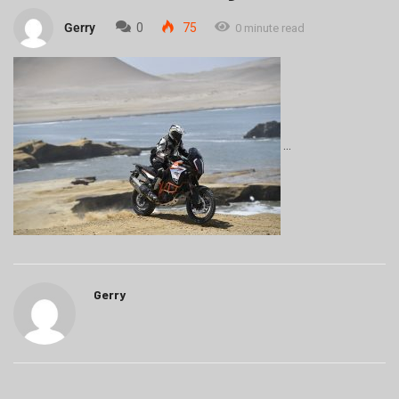
Gerry
0
75
0 minute read
Gerry