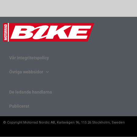
Vår integritetspolicy
Övriga webbsidor
De ledande handlarna
Publicerat
© Copyright Motorrad Nordic AB, Karlavägen 96, 115 26 Stockholm, Sweden