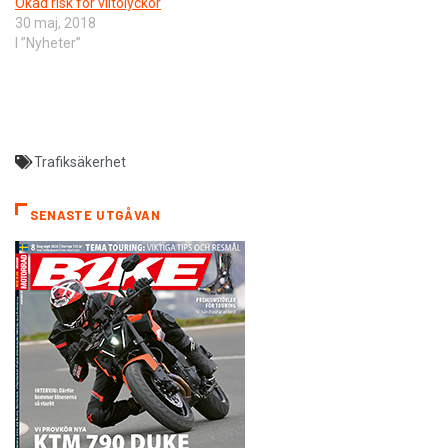
Ökad risk för viltolyckor
30 maj, 2018
I ”Nyheter”
Trafiksäkerhet
SENASTE UTGÅVAN