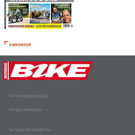
ANNONSER
Vår integritetspolicy
Övriga webbsidor
De ledande handlarna