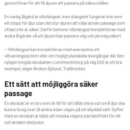
genomföras för att få djuren att passera på säkra ställen.
En vanlig åtgärd är viltstängsel, men stängslet fungerar inte som
ett stopp för djur utan det styr djuren att välja annan passage som
oftast inte är säker. Därför behöver viltstängsel kompletteras med
andra åtgärder så att djuren kan passera väg och järnväg säkert.
– Viltstängsel kan kompletteras med exempelvis ett
viltvarningssystem eller om möjligt planskilda övergångar där den
nyligen invigda ekodukten i Lemmeströtorp på väg E65 är ett bra
exempel, säger Anders Sjölund, Trafikverket.
Ett sätt att möjliggöra säker
passage
En ekodukt är en bro som är till för att både stora och små djur ska
kunna ta sig över till andra sidan vägen på ett skyddat sätt. Syftet
med en ekodukt är både att minska vägens barriäreffekt för vilt
och antalet viltolyckor.