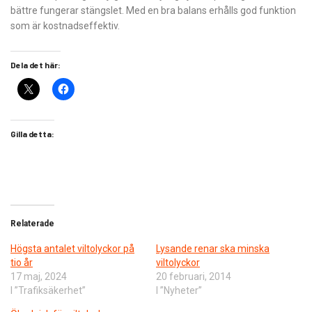
bättre fungerar stängslet. Med en bra balans erhålls god funktion
som är kostnadseffektiv.
Dela det här:
Gilla detta:
Relaterade
Högsta antalet viltolyckor på
Lysande renar ska minska
tio år
viltolyckor
17 maj, 2024
20 februari, 2014
I ”Trafiksäkerhet”
I ”Nyheter”