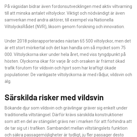
På vägsidan bidrar även fordonsutvecklingen med aktiv viltvarning
till att minska antalet viltolyckor. Viktigt och nödvändigt är även
samverkan med andra aktörer, till exempel via Nationella
ViltolycksRådet (NVR), liksom genom forskning och innovation.
Under 2018 polisrapporterades nästan 65 500 viltolyckor, men det
är ett stort mörkertal och det kan handla om så mycket som 75
000. Viltolyckorna sker under hela året, med viss tyngdpunkt på
hösten. Olyckorna ökar för varje år och orsaken är främst ökad
trafik förutom för vildsvin och hjort som har kraftigt ökade
populationer. De vanligaste viltolyckorna är med rådjur, vildsvin och
älg.
Särskilda risker med vildsvin
Bökande djur som vildsvin och grävlingar gräver sig enkelt under
traditionella viltstängsel. Därför krävs särskilda konstruktioner
som att en del av stängslet grävs ner i marken för att förhindra att
de tar sig ut i trafiken. Sambandet mellan viltstängslets funktion
och säkra passagemöjligheter är tydligt, ju fler passager desto