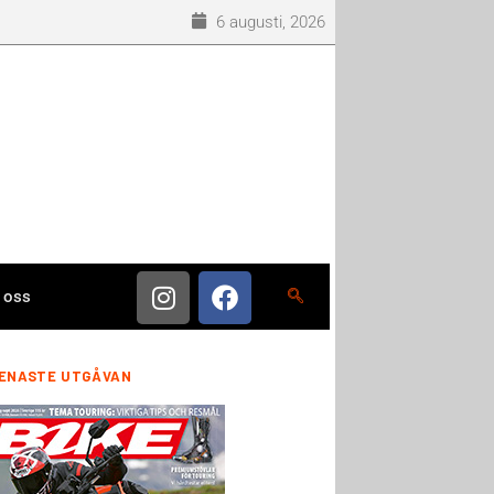
6 augusti, 2026
 oss
ENASTE UTGÅVAN