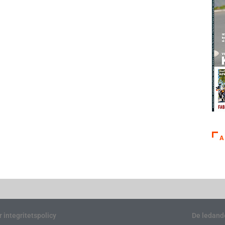
A
r integritetspolicy
De ledand