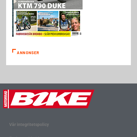
ANNONSER
Vår integritetspolicy