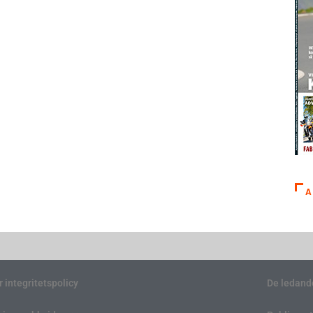
A
r integritetspolicy
De ledand