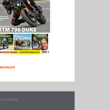
NNONSER
e handlarna