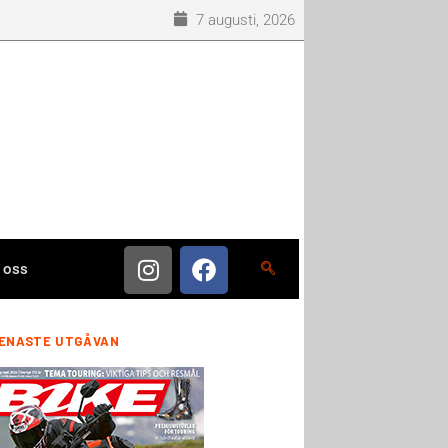
7 augusti, 2026
 oss
ENASTE UTGÅVAN