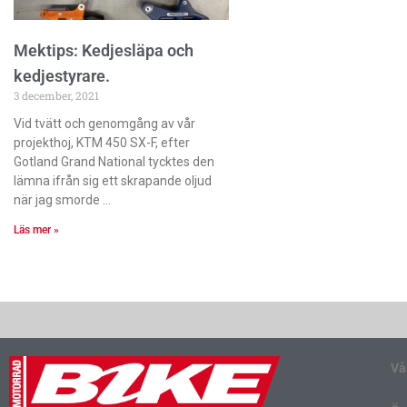
Mektips: Kedjesläpa och
kedjestyrare.
3 december, 2021
Vid tvätt och genomgång av vår
projekthoj, KTM 450 SX-F, efter
Gotland Grand National tycktes den
lämna ifrån sig ett skrapande oljud
när jag smorde
Läs mer »
Vå