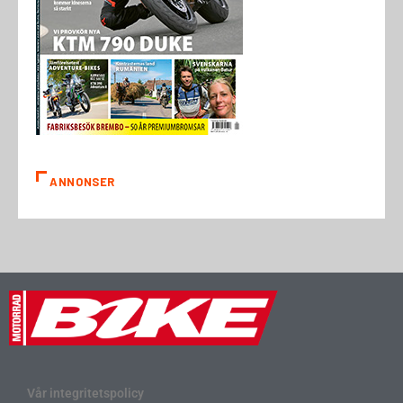
ANNONSER
Vår integritetspolicy