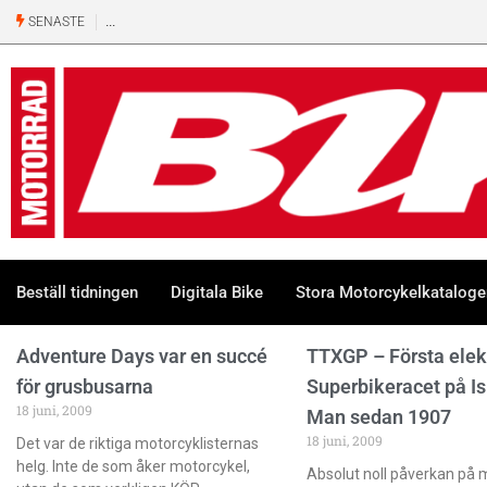
SENASTE
Beställ tidningen
Digitala Bike
Stora Motorcykelkatalog
Adventure Days var en succé
TTXGP – Första elek
för grusbusarna
Superbikeracet på Is
18 juni, 2009
Man sedan 1907
18 juni, 2009
Det var de riktiga motorcyklisternas
helg. Inte de som åker motorcykel,
Absolut noll påverkan på m