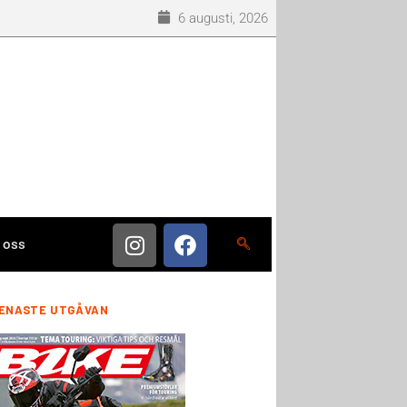
6 augusti, 2026
 oss
ENASTE UTGÅVAN