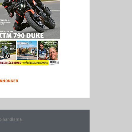
NNONSER
e handlarna