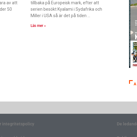
ara av att
tillbaka på Europeisk mark, efter att
nder 50
serien besökt Kyalami i Sydafrika och
Miller i USA så är det på tiden
Läs mer »
A
r integritetspolicy
De ledand