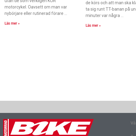
utan de som verkligen KÖR
de körs och att man ska kl
motorcykel. Oavsett om man var
ta sig runt TT-banan på u
nybörjare eller rutinerad förare
minuter var några
Läs mer »
Läs mer »
Vå