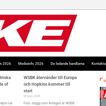
en 2026
Mediainfo 2026
De ledande handlarna
Kontakta
triska
WSBK återvänder till Europa
S
le of
och Hopkins kommer till
start
18 juni, 2009
iljön när
Foto: stiggy.com Äntligen är WSBK