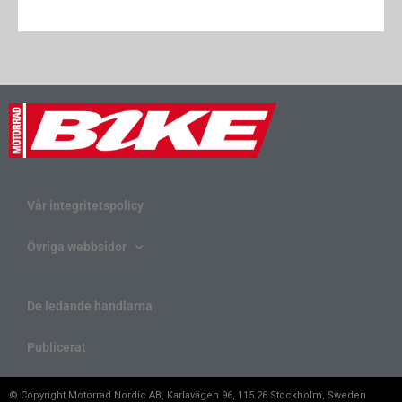
Vår integritetspolicy
Övriga webbsidor
De ledande handlarna
Publicerat
© Copyright Motorrad Nordic AB, Karlavägen 96, 115 26 Stockholm, Sweden