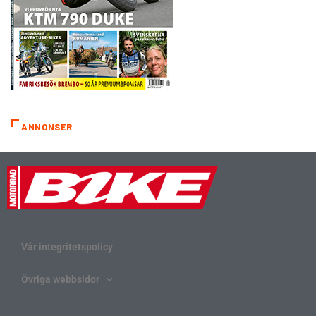
ANNONSER
Vår integritetspolicy
Övriga webbsidor