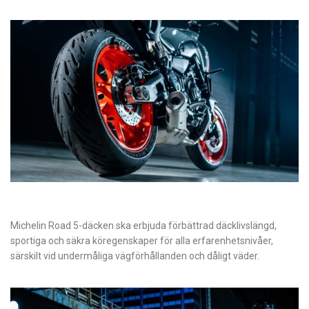
Michelin Road 5-däcken ska erbjuda förbättrad däcklivslängd,
sportiga och säkra köregenskaper för alla erfarenhetsnivåer,
särskilt vid undermåliga vägförhållanden och dåligt väder.