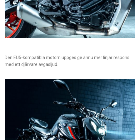
Den EU5-kompatibla motorn uppges ge ännu mer linjär respons
med ett djärvare avgasljud.