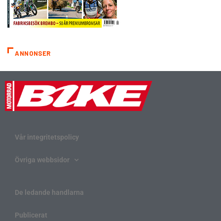
ANNONSER
Vår integritetspolicy
Övriga webbsidor
De ledande handlarna
Publicerat