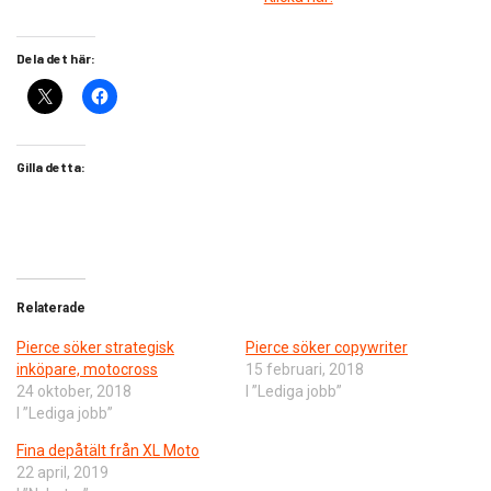
Dela det här:
Gilla detta:
Relaterade
Pierce söker strategisk
Pierce söker copywriter
inköpare, motocross
15 februari, 2018
24 oktober, 2018
I ”Lediga jobb”
I ”Lediga jobb”
Fina depåtält från XL Moto
22 april, 2019