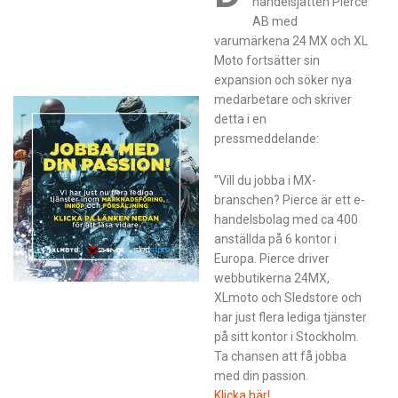
handelsjätten Pierce
AB med
varumärkena 24 MX och XL
Moto fortsätter sin
expansion och söker nya
medarbetare och skriver
detta i en
pressmeddelande:
”Vill du jobba i MX-
branschen? Pierce är ett e-
handelsbolag med ca 400
anställda på 6 kontor i
Europa. Pierce driver
webbutikerna 24MX,
XLmoto och Sledstore och
har just flera lediga tjänster
på sitt kontor i Stockholm.
Ta chansen att få jobba
med din passion.
Klicka här!