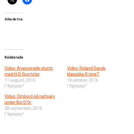
Gilla detta:
Relaterade
Video: Avancerade stunts
Video: Roland Sands
med H-D Sportster
klassiska R nineT
11 augusti, 2010
18 oktober, 2016
I ”Nyheter”
I ”Nyheter”
Video: Ombord på nattvarv
under Bol D’Or
28 september, 2016
I ”Nyheter”