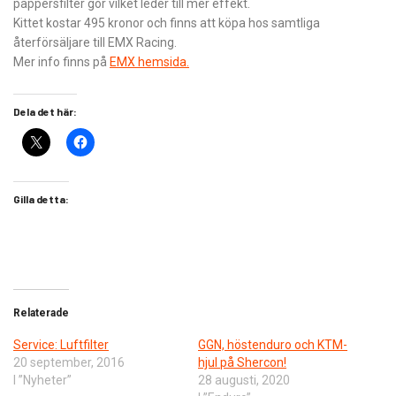
pappersfilter gör vilket leder till mer effekt.
Kittet kostar 495 kronor och finns att köpa hos samtliga
återförsäljare till EMX Racing.
Mer info finns på
EMX hemsida.
Dela det här:
Gilla detta:
Relaterade
Service: Luftfilter
GGN, höstenduro och KTM-
20 september, 2016
hjul på Shercon!
I ”Nyheter”
28 augusti, 2020