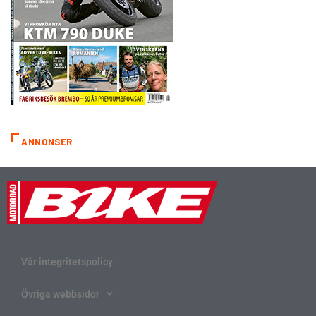
ANNONSER
Vår integritetspolicy
Övriga webbsidor