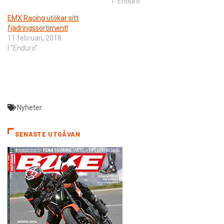
I ”Enduro”
EMX Racing utökar sitt
fjädringssortiment!
11 februari, 2018
I ”Enduro”
Nyheter
SENASTE UTGÅVAN