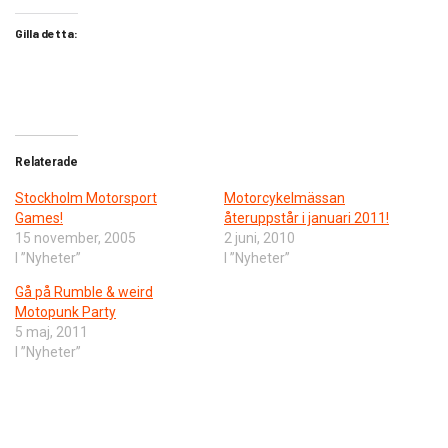
Gilla detta:
Relaterade
Stockholm Motorsport
Motorcykelmässan
Games!
återuppstår i januari 2011!
15 november, 2005
2 juni, 2010
I ”Nyheter”
I ”Nyheter”
Gå på Rumble & weird
Motopunk Party
5 maj, 2011
I ”Nyheter”