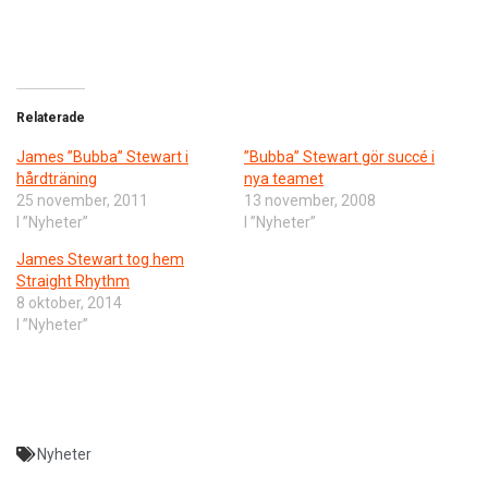
Relaterade
James ”Bubba” Stewart i
”Bubba” Stewart gör succé i
hårdträning
nya teamet
25 november, 2011
13 november, 2008
I ”Nyheter”
I ”Nyheter”
James Stewart tog hem
Straight Rhythm
8 oktober, 2014
I ”Nyheter”
Nyheter