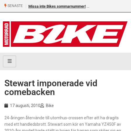
SENASTE
Missa inte Bikes sommarnummer!
Stewart imponerade vid
comebacken
17 augusti, 2010
Bike
24-åringen återvände till utomhus-crossen efter att ha dragits
med ett handledsbrott. Stewart som kör en Yamaha YZ450F av
2010-års modell hade ställt in hojen för banan som skiljer sig en