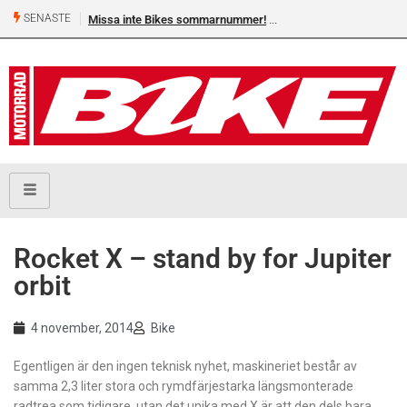
SENASTE
Missa inte Bikes sommarnummer!
Rocket X – stand by for Jupiter
orbit
4 november, 2014
Bike
Egentligen är den ingen teknisk nyhet, maskineriet består av
samma 2,3 liter stora och rymdfärjestarka längsmonterade
radtrea som tidigare, utan det unika med X är att den dels bara