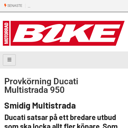
SENASTE
Provkörning Ducati
Multistrada 950
Smidig Multistrada
Ducati satsar på ett bredare utbud
som ska locka allt fler köpare. Som