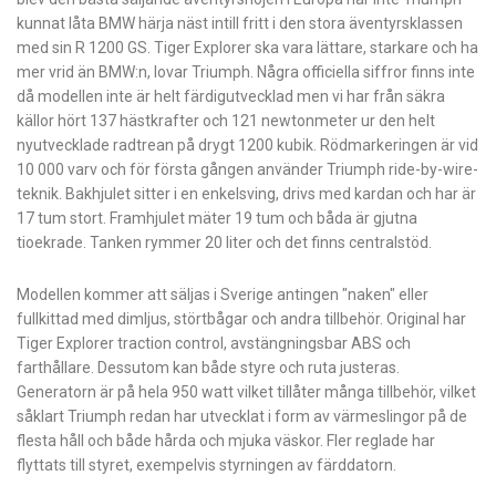
kunnat låta BMW härja näst intill fritt i den stora äventyrsklassen
med sin R 1200 GS. Tiger Explorer ska vara lättare, starkare och ha
mer vrid än BMW:n, lovar Triumph. Några officiella siffror finns inte
då modellen inte är helt färdigutvecklad men vi har från säkra
källor hört 137 hästkrafter och 121 newtonmeter ur den helt
nyutvecklade radtrean på drygt 1200 kubik. Rödmarkeringen är vid
10 000 varv och för första gången använder Triumph ride-by-wire-
teknik. Bakhjulet sitter i en enkelsving, drivs med kardan och har är
17 tum stort. Framhjulet mäter 19 tum och båda är gjutna
tioekrade. Tanken rymmer 20 liter och det finns centralstöd.
Modellen kommer att säljas i Sverige antingen "naken" eller
fullkittad med dimljus, störtbågar och andra tillbehör. Original har
Tiger Explorer traction control, avstängningsbar ABS och
farthållare. Dessutom kan både styre och ruta justeras.
Generatorn är på hela 950 watt vilket tillåter många tillbehör, vilket
såklart Triumph redan har utvecklat i form av värmeslingor på de
flesta håll och både hårda och mjuka väskor. Fler reglade har
flyttats till styret, exempelvis styrningen av färddatorn.