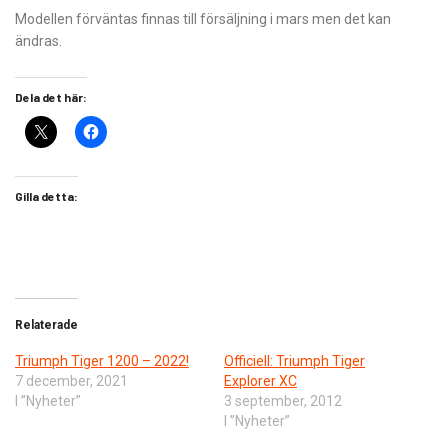
Modellen förväntas finnas till försäljning i mars men det kan
ändras.
Dela det här:
Gilla detta:
Relaterade
Triumph Tiger 1200 – 2022!
Officiell: Triumph Tiger
7 december, 2021
Explorer XC
I ”Nyheter”
3 september, 2012
I ”Nyheter”