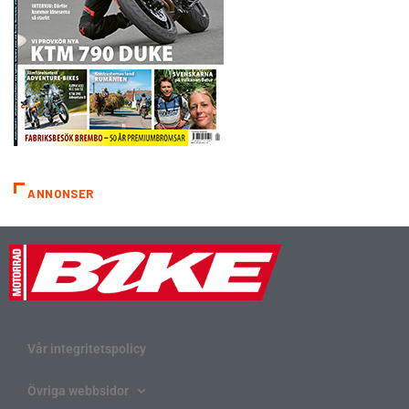
ANNONSER
Vår integritetspolicy
Övriga webbsidor