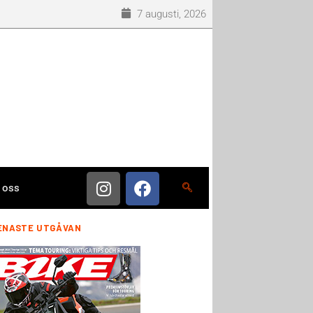
7 augusti, 2026
 oss
ENASTE UTGÅVAN