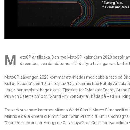
M
otoGP är tillbaka. Den nya MotoGP-kalendern 2020 består av
december, och där datumen för de fyra tävlingarna utanför Eur
MotoGP-säsongen 2020 kommer att inledas med dubbla race på Circu
Bull de España” den 19 juli, följt av ”Gran Premio Red Bull de Andaluc
Jerez-banan ska vi bege oss till Tjeckien för ”Monster Energy Grand
Prix von Österreich” och ”Grand Prix von Styria”, båda på Red Bull Ring
Tre veckor senare kommer Misano World Circuit Marco Simoncelli att s
Marino e della Riviera di Rimini” och ”Gran Premio di Emilia Romagna
”Gran Premi Monster Energy de Catalunya’2 vid Circuit de Barcelona 