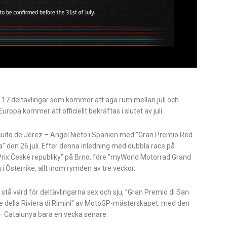
 17 deltävlingar som kommer att äga rum mellan juli och
opa kommer att officiellt bekräftas i slutet av juli.
ito de Jerez – Angel Nieto i Spanien med ”Gran Premio Red
ía” den 26 juli. Efter denna inledning med dubbla race på
 Prix České republiky” på Brno, före ”myWorld Motorrad Grand
 i Österrike, allt inom rymden av tre veckor.
tå värd för deltävlingarna sex och sju, ”Gran Premio di San
 e della Riviera di Rimini” av MotoGP-mästerskapet, med den
– Catalunya bara en vecka senare.