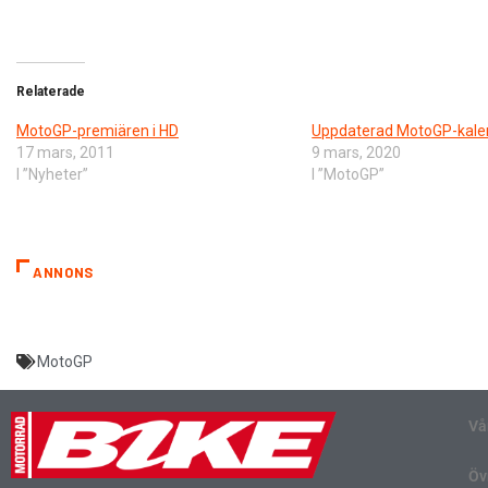
Relaterade
MotoGP-premiären i HD
Uppdaterad MotoGP-kale
17 mars, 2011
9 mars, 2020
I ”Nyheter”
I ”MotoGP”
ANNONS
MotoGP
Vå
Öv