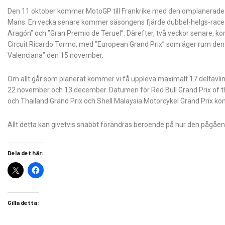
Den 11 oktober kommer MotoGP till Frankrike med den omplanerade 
Mans. En vecka senare kommer säsongens fjärde dubbel-helgs-race
Aragón” och ”Gran Premio de Teruel”. Därefter, två veckor senare, ko
Circuit Ricardo Tormo, med ”European Grand Prix” som äger rum den
Valenciana” den 15 november.
Om allt går som planerat kommer vi få uppleva maximalt 17 deltävli
22 november och 13 december. Datumen för Red Bull Grand Prix of t
och Thailand Grand Prix och Shell Malaysia Motorcykel Grand Prix kom
Allt detta kan givetvis snabbt förändras beroende på hur den pågå
Dela det här:
Gilla detta: