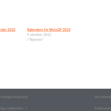
nder 2020
Kalendern för MotoGP 2023
5 oktober, 2022
I ”Nyheter”
r integritetspolicy
De ledand
riga webbsidor
Publicerat