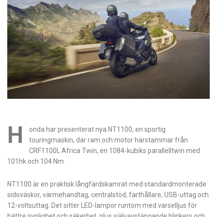
H
onda har presenterat nya NT1100, en sportig
touringmaskin, där ram och motor härstammar från
CRF1100L Africa Twin, en 1084-kubiks parallelltwin med
101hk och 104 Nm.
NT1100 är en praktisk långfärdskamrat med standardmonterade
sidoväskor, värmehandtag, centralstöd, farthållare, USB-uttag och
12-voltsuttag. Det sitter LED-lampor runtom med varselljus för
bättre synlighet och säkerhet, plus självavstängande blinkers och