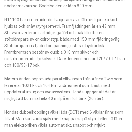
nödbromsvarning. Sadelhöjden är låga 820 mm.
NT1100 har en semidubbel vaggram av stål med ganska kort
hjulbas och snäv styrgeometri. Framfjädringen är en 43 mm
Showa inverterad cartridge-gaffel och baktill sitter en
stötdämpare av enkelrörstyp, båda med 150 mm fjädringsväg.
Stötdämparens fjäderförspänning justeras hydrauliskt.
Frambromsen består av dubbla 310 mm skivor och
radialmonterade fyrkolvsok. Däckdimensionen är 120/70-17 fram
och 180/55-17 bak.
Motorn är den beprövade parallelltwinnen från Africa Twin som
levererar 102 hk och 104 Nm vridmoment som bäst, med
uppdaterat insug och avgassystem. Honda uppger att det är
möjligt att komma hela 40 mil på en full tank (20 liter).
Hondas dubbelkopplingsväxellåda (DCT) med 6 växlar finns som
tillval. Man kan växla själv med knapparna på styret eller så låter
man elektroniken växla automatiskt, snabbt och mjukt.