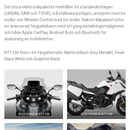
Det stora elektronikpaketet innehåller tre standardkörlägen
(URBAN, RAIN och TOUR), två ställbara körlägen, antispinn med tre
nivåer och Wheelie Control med tre nivåer. Bakom kåpglaset sitter
en avancerad färgpekskärm med ett gäng inställningsmöjligheter
och både Apple CarPlay, Android Auto och Bluetooth för
anslutning av mobiltelefon.
NT1100 finns i tre färgalternativ: Matte Iridium Grey Metallic, Pearl
Glare White och Graphite Black.
2022 HONDA NT1100
2022 HONDA NT1100