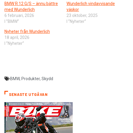
BMW R 12 G/S – ännu bättre
Wunderlich vindavvisande
med Wunderlich
väskor
6 februari, 2026
23 oktober, 2025
I ”BMW”
I ”Nyheter”
Nyheter från Wunderlich
18 april, 2026
I ”Nyheter”
BMW
,
Produkter
,
Skydd
SENASTE UTGÅVAN