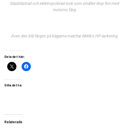
Glasblästrad och elektropolerad look som smälter ihop fint med
motorns färg
Även den blå färgen på bågarna matchar BMW:s HP-lackering
Dela det här:
Gilla detta:
Relaterade