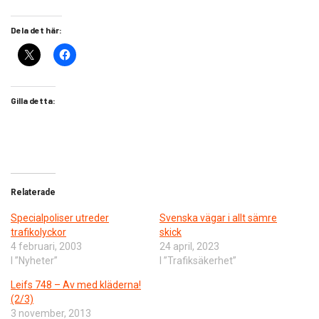
Dela det här:
Gilla detta:
Relaterade
Specialpoliser utreder
Svenska vägar i allt sämre
trafikolyckor
skick
4 februari, 2003
24 april, 2023
I ”Nyheter”
I ”Trafiksäkerhet”
Leifs 748 – Av med kläderna!
(2/3)
3 november, 2013