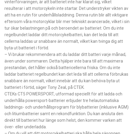
vinterförvaringen, är att batteriet inte har klarat sig, vilket
resulterar i att motorcykeln inte startar. Det understryker vikten av
att ha en rutin för underhållsladdning. Denna rutin blir allt viktigare
eftersom våra motorcyklar blir mer tekniskt avancerade, vilket i sin
tur ökar belastningen på och beroendet av batteriet. Om du inte
regelbundet laddar ditt motorcykelbatteri, kan det leda till att
cellerna laddas ur snabbare än normalt, vilket kan tvinga dig att
byta ut batteriet i förtid.
– Vi brukar rekommendera att du laddar ditt batteri varje månad,
även under sommaren. Detta hjälper inte bara till att maximera
prestandan, det håller också battericellerna friska. Om du inte
laddar batteriet regelbundet kan det leda till att cellerna förbrukas
snabbare än normalt, vilket innebär att du kan behöva byta ut
batteriet i förtid, säger Tony Zeal, på CTEK.
CTEKs CT5 POWERSPORT, utformad speciellt för att ladda och
underhålla powersport-batterier erbjuder tre helautomatiska
laddnings- och underhållsprogram för blybatterier (inklusive AGM)
och litiumbatterier samt en rekondfunktion. Du kan ansluta den
direkt till batteriet hur länge som helst, den kommer varken att
över- eller underladda.
– Om du vill att ditt motorcykelbatteri ska hålla hela säsongen