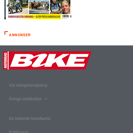
ANNONSER
Vår integritetspolicy
Övriga webbsidor
De ledande handlarna
Publicerat